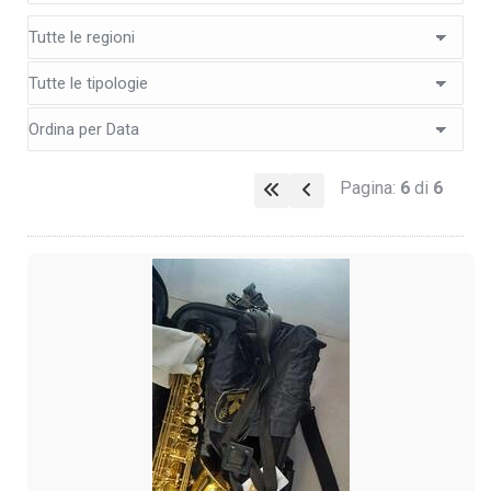
Pagina:
6
di
6