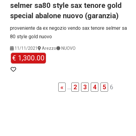
selmer sa80 style sax tenore gold
special abalone nuovo (garanzia)
proveniente da ex negozio vendo sax tenore selmer sa
80 style gold nuovo
11/11/2021
Arezzo
NUOVO
€ 1,300.00
«
...
2
3
4
5
6