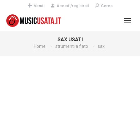
Vendi
Accedi/registrati
Cerca
SAX USATI
Home
strumenti a fiato
sax