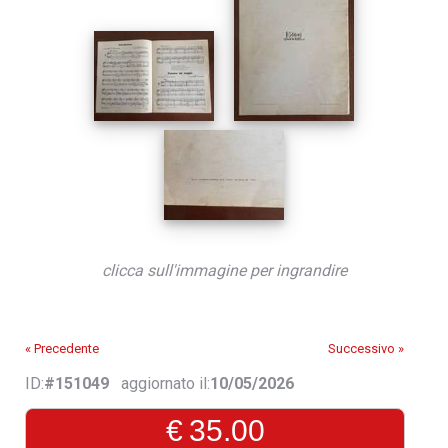
clicca sull'immagine per ingrandire
« Precedente
Successivo »
ID:
#151049
aggiornato il:
10/05/2026
€
35.00